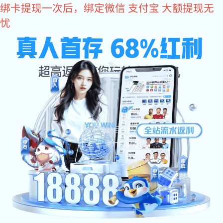
超凡国际
超凡国际:
公司简介
企业荣誉
发展历程
历届展会
店铺
超凡国际官网-追求健康,你我一起成长-pgcf
帝朗卫浴(广州)有限公司是香港敏宝集团在大陆成立的全资子公司，