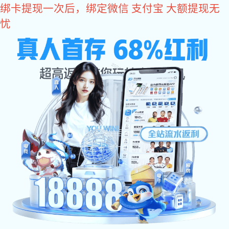
超凡国际
招商加盟
招聘英才
售后服务
门店查询
联系
寻找附近的商店
黄山帝朗店
1