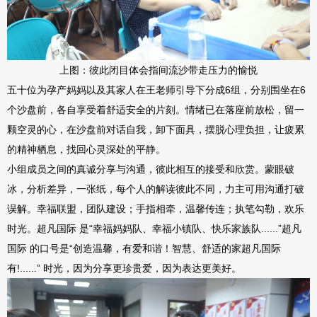
上图：彼此闭目体会指间流沙带走压力的愉悦
五十位为孕产妈妈以及其家人在王老师引导下分成6组，分别围坐在6
个沙盘前，各自享受着舒适安全的片刻。情绪已在落座前放松，留一
颗空灵的心，在沙盘前对话自我，卸下面具，摆脱心理负担，让疲累
的精神栖息，找回心灵深处的平静。
小组成员之间的真诚分享与沟通，彼此相互的接受和欣赏。蒙眼破
冰，分析差异，一张纸，每个人的解读彼此不同，力主可用沟通打破
误解。幸福联盟，团队建设；手指相牵，温馨传连；执笔勾勒，欢乐
时光。超凡国际 是“幸福妈妈队、幸福小镇队、快乐家族队......”超凡
国际 的口号是“创造温馨，有爱和谐！智慧、舒适的家超凡国际
有!......” 时光，因为分享更珍贵爱，因为表达更美好。