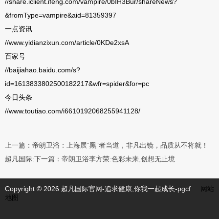
//share.iclient.ifeng.com/vampire/0bIH3Bur/shareNews?
&fromType=vampire&aid=81359397
一点资讯
//www.yidianzixun.com/article/0KDe2xsA
百家号
//baijiahao.baidu.com/s?
id=1613833802500182217&wfr=spider&for=pc
今日头条
//www.toutiao.com/i6610192068255941128/
上一篇：
帝朗卫浴：上海展“黑”者当道，非凡出镜，品质从不将就！
超凡国际:下一篇：
帝朗卫浴李方荣:色彩未来,创想无止境
Copyright © 2026 超凡国际官网-追求健康,你我一起成长-pgcf
网站
地图