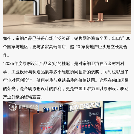
如今，
帝朗
产品
已获得市场广泛验证
，
销售网络遍布全国，出口近
30
个国家与地区，更与多家高端酒店、超
20
家房地产巨头建立长期合
作。
“2025
年度原创设计产品金奖
”
的桂冠，是对帝朗卫浴在五金材料科
学、工业设计与制造品质
等多个
维度协同创新的褒奖
，同时也
彰显了
行业对原创设计、健康材质与卓越品质的价值认同。这场在佛山闪耀
的荣光，是帝朗
原创设计的
胜利，更是中国卫浴力量以原创设计驱动
产业升级的铿锵宣言。