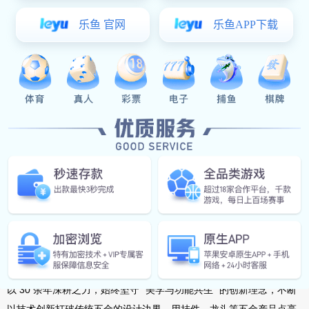
如一的高
品质，
为
行业树立了新标杆。
创新引领
——
打破传统五金
“
功能至上
”
局限
在卫浴五金行业长期被
“
功能优先
”
思维主导的市场环境中，帝朗卫浴
以
30
余年深耕之力，始终坚守
“
美学与功能共生
”
的创新理念，
不断