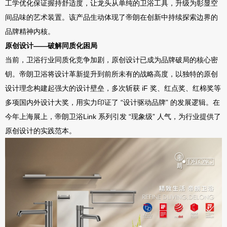
工学优化保证握持舒适度，让龙头从单纯的卫浴工具，升级为彰显空
间品味的艺术装置
。该产品
生动体现了帝朗在创新中持续探索边界的
品牌精神内核
。
原创设计
——
破解同质化困局
当前
，
卫浴行业同质化竞争加剧，原创设计已成为品牌破局的核心密
钥。帝朗卫浴将设计
革新
提升到前所未有的战略高度，以
独特的原创
设计理念
构建起强大的设计壁垒
，多次
斩获
iF
奖、红点奖、红棉奖等
多项国内外设计大奖，用实力印证了
“
设计驱动品牌
”
的发展逻辑。在
今年上海展上，帝朗卫浴
Link
系列引发
“
现象级
”
人气，为行业提供了
原创设计的实践范本。