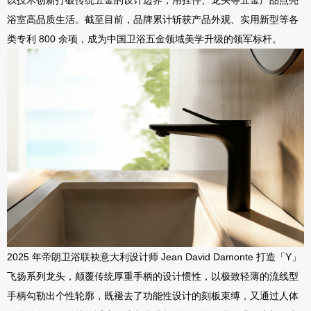
以技术创新
打破传统五金的设计边界
，用挂件、龙头等五金产品点亮
浴室高品质生活
。截至目前，品牌累计斩获产品外观、实用新型等各
类专利
800
余项，成为中国卫浴五金领域美学升级的领军标杆。
2025
年帝朗卫浴
联袂
意大利设计师
Jean David Damonte
打造「
Y
」
飞扬系列龙头
，
颠覆传统厚重手柄的设计惯性，以极致轻薄的流线型
手柄勾勒出个性轮廓，既褪去了功能性设计的刻板束缚，又通过人体