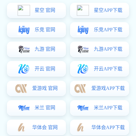
世界卫浴大会在佛山盛大举办。大会同期，被业界誉为行业
“
奥斯卡
”
的
2025
年度
“
中国家居力量榜
”
重磅揭晓，帝朗卫浴凭借硬核实力斩
获
“2025
年度原创设计产品金奖
”
。
这份荣誉不仅是对帝朗卫浴三十余年深耕的认可，更是对其以原创设
计力驱动卫浴行业高质量发展的最佳诠释。在全球卫浴产业竞争日趋
激烈的背景下，帝朗以
敢于突破的创新力
、
坚持原创的
设计
力
与
始终