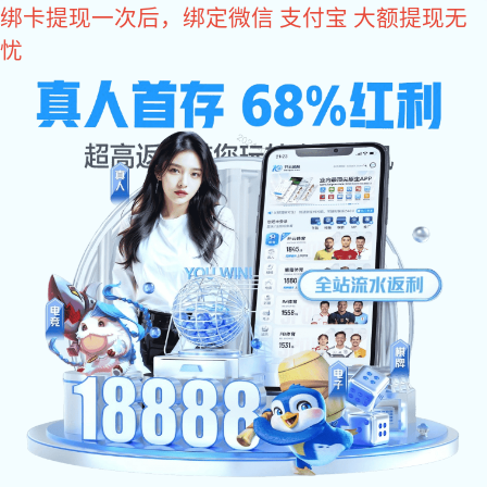
超凡国际
动态资讯
媒体资讯
行业资讯
创新铸魂，品质立标！帝朗荣获 “2025 年度原创设计
金奖”
12
月
9
日，由中国建材市场协会指导、卫浴超凡国际 主办的
2025