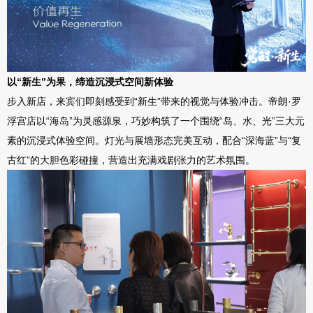
以
“新生”为果，缔造沉浸式空间新体验
步入新店，来宾们即刻感受到
“新生”带来的视觉与体验冲击。帝朗·罗
浮宫店以“海岛”为灵感源泉，巧妙构筑了一个围绕“岛、水、光”三大元
素的沉浸式
体验空间。灯光与展墙形态完美互动，配合
“深海蓝”与“复
古红”的大胆色彩碰撞，营造出充满戏剧张力的艺术氛围。