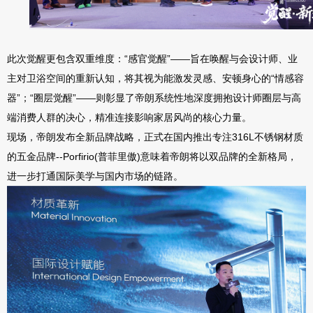
此次觉醒更包含双重维度：“感官觉醒”——旨在唤醒与会设计师、业
主对卫浴空间的重新认知，将其视为能激发灵感、安顿身心的“情感容
器”；“圈层觉醒”——则彰显了帝朗系统性地深度拥抱设计师圈层与高
端消费人群的决心，精准连接影响家居风尚的核心力量。
现场，帝朗发布全新品牌战略，正式在国内推出专注
316L不锈钢材质
的五金品牌--Porfirio(普菲里傲)意味着帝朗将以双品牌的全新格局
，
进一步打通国际美学与国内市场的链路。